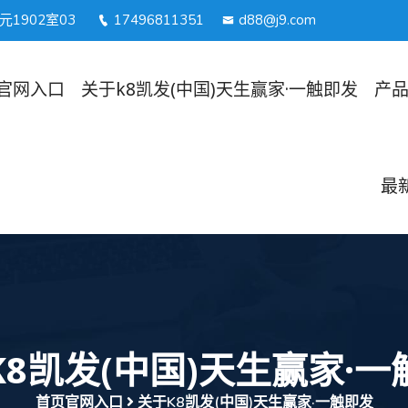
1902室03
17496811351
d88@j9.com
官网入口
关于k8凯发(中国)天生赢家·一触即发
产
最
k8凯发(中国)天生赢家·一
首页官网入口
关于k8凯发(中国)天生赢家·一触即发