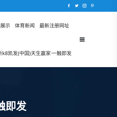
品展示
体育新闻
最新注册网址
新k8凯发(中国)天生赢家·一触即发
触即发