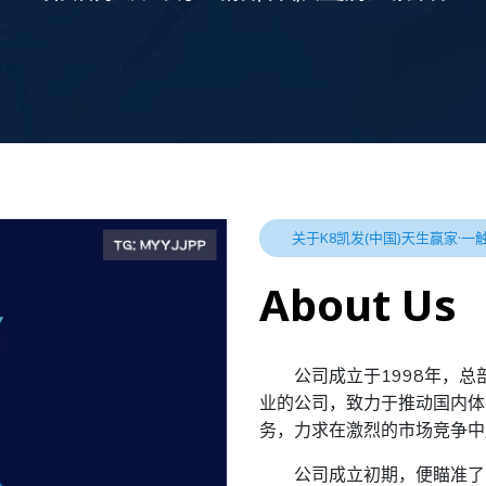
关于K8凯发(中国)天生赢家·一
About Us
公司成立于1998年，
业的公司，致力于推动国内体
务，力求在激烈的市场竞争中
公司成立初期，便瞄准了