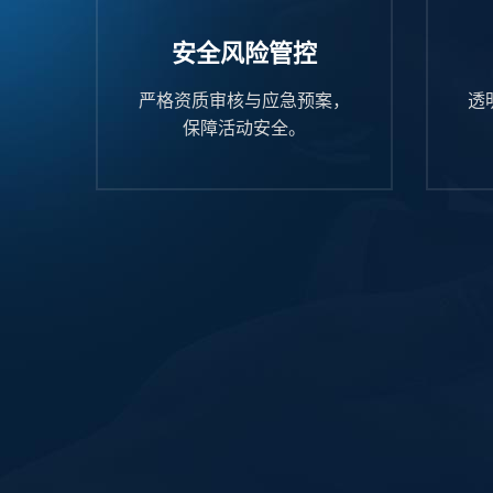
安全风险管控
严格资质审核与应急预案，
透
保障活动安全。