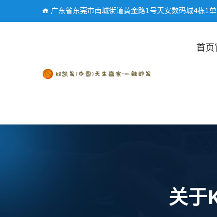
广东省东莞市南城街道黄金路1号天安数码城4栋1单元
首页
关于