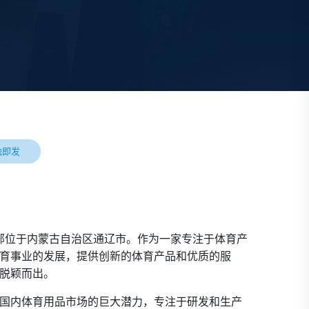
触即发
总部位于内蒙古自治区通辽市。作为一家专注于体育产
育事业的发展，提供创新的体育产品和优质的服
脱颖而出。
国内体育用品市场的巨大潜力，专注于研发和生产